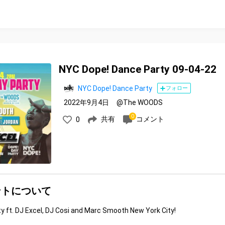
NYC Dope! Dance Party 09-04-22
NYC Dope! Dance Party
フォロー
2022年9月4日
@The WOODS
0
共有
コメント
0
ントについて
y ft. DJ Excel, DJ Cosi and Marc Smooth New York City!