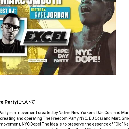
nce Partyについて
arty is a movement created by Native New Yorkers’ DJs Cosi and Ma
s creating and operating The Freedom Party NYC, DJ Cosi and Marc Sm
w movement, NYC Dope! The idea is to preserve the essence of “Old” N