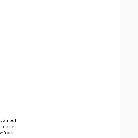
rc Smoot
ooth set
ew York