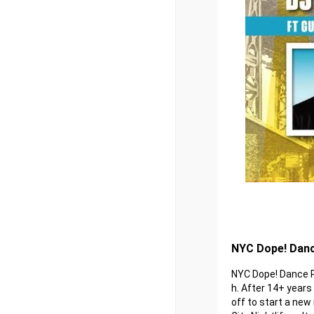
NYC Dope! Da
NYC Dope! Dance P
h. After 14+ year
off to start a ne