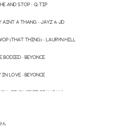
he And Stop - Q-Tip
 Aint A Thang - JayZ & JD
op (That Thing) - Lauryn Hill
e Bodied - Beyonce
 In Love - Beyonce
Boy - Beyonce ft Sean Paul
his Year - Dirtsman
せん