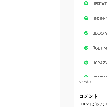
Breat
Money
Doo-W
Get M
Crazy
Baby 
もっと読む
Hot T
コメント
コメントがありま