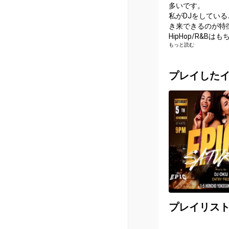
多いです。
私がDJをしてい
き来できるのが特
HipHop/R&Bは
もっと読む
ります。
基本的に1人でDJ
す。
プレイした
都内からも1時間
パスポートが不要
プレイリス