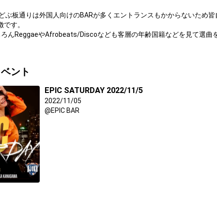
るどぶ板通りは外国人向けのBARが多くエントランスもかからないため皆
徴です。
もちろんReggaeやAfrobeats/Discoなども客層の年齢国籍などを見て選
を5-6時間することが多いため1部ですがプレイリストを掲載させていた
イベント
くらいで遊びに来れますので、
な海外「横須賀」へ是非遊び来てください。
EPIC SATURDAY 2022/11/5
2022/11/05
@EPIC BAR
ト