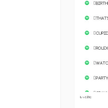
Birth
Thats
Cupid
Rolex
Watch
Party
Crank
もっと読む