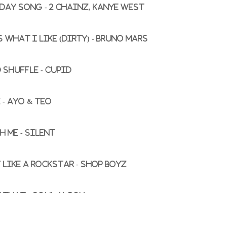
day Song - 2 Chainz, Kanye West
 What I Like (Dirty) - Bruno Mars
 Shuffle - Cupid
 - Ayo & Teo
 Me - SILENT
 Like A Rockstar - Shop Boyz
 That - Soulja Boy