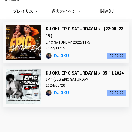
.
ENTRANCE¥FREE
プレイリスト
過去のイベント
関連DJ
.
Music by
DJ OKU
DJ OKU EPIC SATURDAY Mix 【22:00~23:
.
Access
15】
1-5 HONCHO YOKOSUKA KANAGAWA
EPIC SATURDAY 2022/11/5
6min walking from Yokosuka Chu-Ou Station
2022/11/15
DJ OKU
00:00:00
DJ OKU EPIC SATURDAY Mix_05.11.2024
5/11(sat) EPIC SATURDAY
2024/05/20
DJ OKU
00:00:00