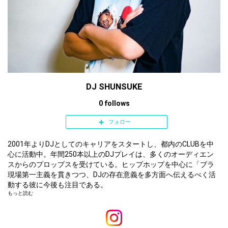
Pure Water - Mustard & Migos
See Bout It - Quavo & TakeOff ft Mustar
d
Soak City (Remix) - 310babii ft Mustard,
Tyga, Blueface, OhGeesy & Bluebucksclan
DJ SHUNSUKE
0 follows
Rack City - Tyga
フォロー
Lovin On Me - Jack Harlow
2001年よりDJとしてのキャリアをスタートし、都内のCLUBを中
心に活動中。年間250本以上のDJプレイは、多くのオーディエン
スからのプロップスを受けている。ヒップホップを中心に「ブラ
Faneto - Chief Keef
ックミュージックを念頭に置いた」プレイスタイルは幅広いジャ
現場第一主義を貫きつつ、DJの存在意義を多方面へ伝えるべく活
ンルをカバーする。場所を選ばずロックし続ける適応能力の高さ
動する彼に今後も注目である。
もっと読む
は同業者からも定評がある。
No Problem - Chance The Rapper ft Lil Wa
yne & 2 Chainz
また、アパレルブランドH&M、スニーカーショップATOMOS、ス
ポーツブランドNIKE.PUMAのレセプションでのインストアDJやイ
ンポートショップWalkin’StoreのノベルティCD制作、世界的な電