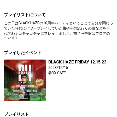
プレイリストについて
この日はBLACK HAZEの10周年パーティということで自分が関わっ
ていた時代にパワープレイしていた曲や今の流行りの曲などを年
代問わずゴチャゴチャにプレイしました。前半〜中盤はフロアの
もっと読む
状態にかなり波があり、強めの曲で引き止めつつフロアを作りな
がら盛り上げましたが、全体的には割と自分勝手に好きにやらせ
てもらいました。
プレイしたイベント
BLACK HAZEは10年間、様々な角度からHIPHOPを提示してきたパ
ーティです。BX CAFEというラウンジ的な要素を持つ空間で今では
BLACK HAZE FRIDAY 12.15.23
当たり前となったGOGOダンサーなどを取り入れた当時では異色と
2023/12/15
も言える演出をしてきました。ブラックミュージックで感度の高
@BX CAFE
さに自信がある方は是非足をお運びください。間違いないパーテ
ィですので毎月第三金曜日はBX CAFEへ！
かく言う僕はゲスト出演でしたのでレギュラーではありません
が、いつも陰ながら応援しています。パーティしてくださった皆
さん、BLACK HAZE CREW,ありがとうございました！
プレイリスト