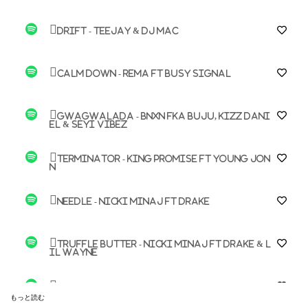
Drift - Teejay & DJ Mac
Calm Down - Rema ft Busy Signal
GWAGWALADA - BNXN fka Buju, Kizz Dani
el & Seyi Vibez
Terminator - King Promise ft Young Jon
n
Needle - Nicki Minaj ft Drake
Truffle Butter - Nicki Minaj ft Drake & L
il Wayne
Worst Behavior - Drake
もっと読む