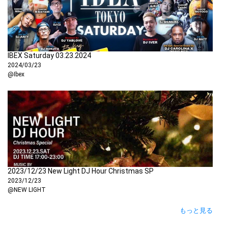
French Montana, Trinidad James, & Schoo
lboy Q
Pound Town 2 - Sexyy Red & Tay Keith ft N
icki Minaj
IBEX Saturday 03.23.2024
SkeeYee - Sexyy Red
2024/03/23
@Ibex
Corona Virus - iMarkKeyz
Up - Cardi B
Tomorrow 2 - GloRilla ft Cardi B
2023/12/23 New Light DJ Hour Christmas SP
2023/12/23
@NEW LIGHT
F.N.F. (Let’s Go) - Hitkidd & Glorilla
もっと見る
Mama - Rob49 ft Skilla Baby & Tay B