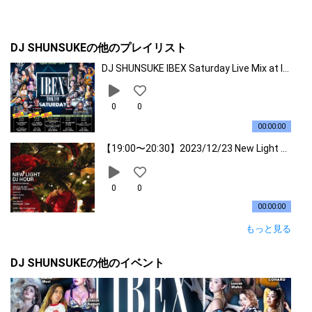
Nigga In Paris - Kanye West & Jay
化製品メーカーDysonのレセプションDJなどナイトクラブ以外で
の活動も活発であり、多岐に渡る。また、2021年に行われたTOK
YO2020ではオリンピックでレスリング、パラリンピックで車いす
Computers - Rowdy Rebel Ft. Bobby Shmur
DJ SHUNSUKEの他のプレイリスト
バスケットボールを担当。その選曲はメディアやSNSでも話題に
da
なった。
DJ SHUNSUKE IBEX Saturday Live Mix at IBEX (03.23.2024)
#MillyRock - 2milly
0
0
00:00:00
Dior - Pop Smoke
【19:00〜20:30】2023/12/23 New Light DJ Hour Christmas SP
GATTI - JACKBOYS, Pop Smoke & Travis Sc
ott
0
0
00:00:00
Showin Off Pt.2 - Pop Smoke ft Fivio Fore
ign
もっと見る
DJ SHUNSUKEの他のイベント
Big Drip - Fivio Foreign
Work (Remix) - A$AP Ferg Feat. A$AP Rocky,