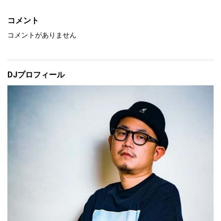
We Made It Freestyle - Drake
コメント
コメントがありません
Superhero (Heroes & Villains) - Metro Bo
omin ft Future & Chris Brown
DJプロフィール
Hot - Young Thug feat. Gunna
fukumean - Gunna
Ski - Young Stoner Life, Young Thug & Gu
nna
Shotta Flow (Remix) - NLE Choppa feat. Bl
ueface
Thotiana Remix - Blueface ft. YG