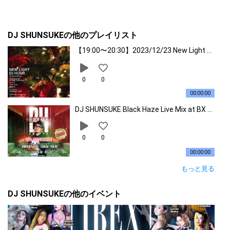
22. Skrilla - Kodak Black
化製品メーカーDysonのレセプションDJなどナイトクラブ以外で
の活動も活発であり、多岐に渡る。また、2021年に行われたTOK
YO2020ではオリンピックでレスリング、パラリンピックで車いす
23. Faneto - Chief Keef
DJ SHUNSUKEの他のプレイリスト
バスケットボールを担当。その選曲はメディアやSNSでも話題に
なった。
【19:00〜20:30】2023/12/23 New Light DJ Hour Christmas SP
24. Mercy - Kanye West ft Big Sean, Pusha
T & 2 Chainz
0
0
00:00:00
25. CARNIVAL - Kanye West & Ty Dolla Sig
n ft Rich The Kid & Playboi Carti
DJ SHUNSUKE Black Haze Live Mix at BX CAFE (12.15.2023)
26. Racks - YC ft Future
0
0
00:00:00
27. Shinin' - Stuey Rock ft Future
もっと見る
DJ SHUNSUKEの他のイベント
28. Rolex - Ayo & Teo
29. No Hands (feat. Roscoe Dash & Wale) -