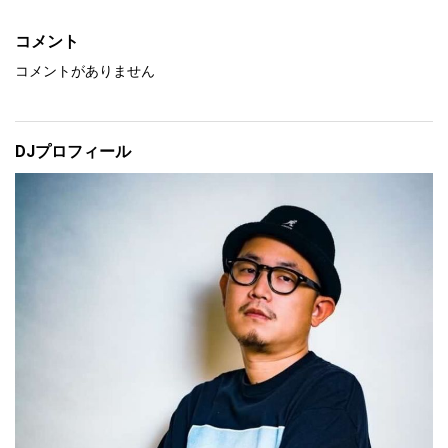
8. Dance (A$$) (Remix) - Big Sean ft Nicki Minaj
コメント
コメントがありません
9. Rake It Up - Yo Gotti & Mike Will Made
It ft. Nicki Minaj
DJプロフィール
10. Then Leave (feat. Queendome Come) - Be
atking
11. Pop Music - 2 Chainz ft Moneybagg Yo
& BeatKing
12. Thick (Remix) - DJ Chose ft Megan Thee
Stallion
13. Big Booty (feat. DJ Chose) - Hd4presid
ent
14. Come Here (feat. Sexyy Red) - BossMan D
low