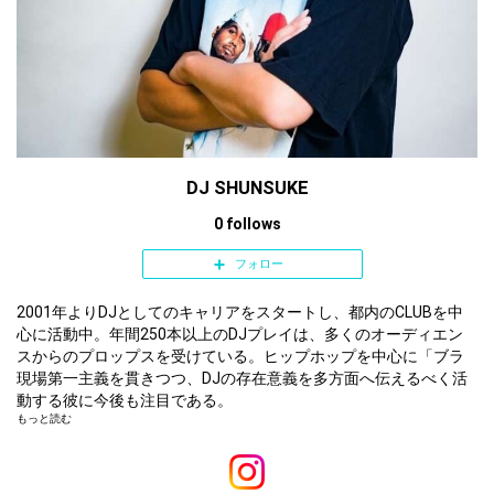
15. Get It Sexyy - Sexyy Red
16. Area Codes (314 Remix) - Kali feat. Sex
yy Red
17. Mo Bamba - Sheck Wes
DJ SHUNSUKE
0 follows
18. NO BYSTANDERS - Travis Scott ft. Juic
e WRLD & Sheck Wes
フォロー
19. FEIN feat. Playboi Carti & Sheck Wes -
Travis Scott
2001年よりDJとしてのキャリアをスタートし、都内のCLUBを中
心に活動中。年間250本以上のDJプレイは、多くのオーディエン
スからのプロップスを受けている。ヒップホップを中心に「ブラ
20. ONE CALL - Rich Amiri
ックミュージックを念頭に置いた」プレイスタイルは幅広いジャ
現場第一主義を貫きつつ、DJの存在意義を多方面へ伝えるべく活
ンルをカバーする。場所を選ばずロックし続ける適応能力の高さ
動する彼に今後も注目である。
もっと読む
は同業者からも定評がある。
21. Super Gremlin - Kodak Black
また、アパレルブランドH&M、スニーカーショップATOMOS、ス
ポーツブランドNIKE.PUMAのレセプションでのインストアDJやイ
ンポートショップWalkin’StoreのノベルティCD制作、世界的な電