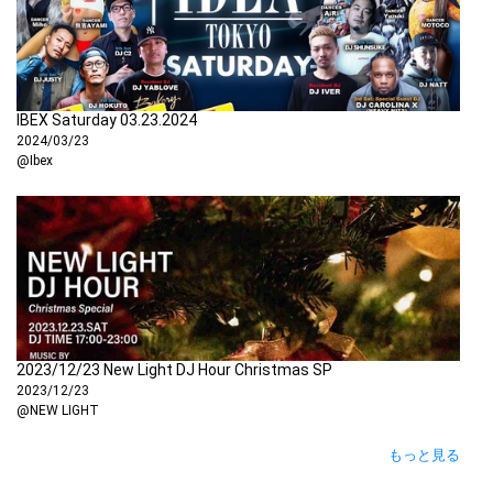
Waka Flocka Flame
30. STAY FLY - THREE 6 MAFIA
IBEX Saturday 03.23.2024
31. Love Nwantiti - CKay
2024/03/23
@Ibex
32. Jeje - Diamond Platnumz
33. Commas - Ayra Starr
34. Finesse - Pheelz ft Buju
2023/12/23 New Light DJ Hour Christmas SP
2023/12/23
35. Maserati - Olakira
@NEW LIGHT
もっと見る
36. Lonely At The Top - Asake