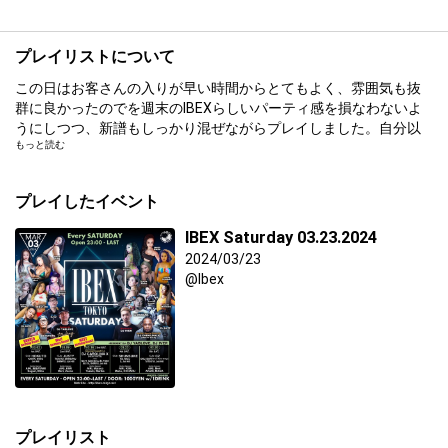
プレイリストについて
この日はお客さんの入りが早い時間からとてもよく、雰囲気も抜
群に良かったのでを週末のIBEXらしいパーティ感を損なわないよ
うにしつつ、新譜もしっかり混ぜながらプレイしました。自分以
もっと読む
外のDJも今ホットな曲をバランスよく掛けれていて、手応えのあ
る一晩だったように思います。
プレイしたイベント
IBEX Saturday 03.23.2024
2024/03/23
@Ibex
プレイリスト