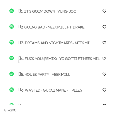
1. It's Goin' Down - Yung Joc
2. Going Bad - Meek Mill ft. Drake
3. Dreams and Nightmares - Meek Mill
4. Fuck You (Remix) - Yo Gotti ft Meek Mil
l
5. House Party - Meek Mill
6. Wasted - Gucci Mane ft Plies
7. Up All Night - Drake ft Nicki Minaj
もっと読む